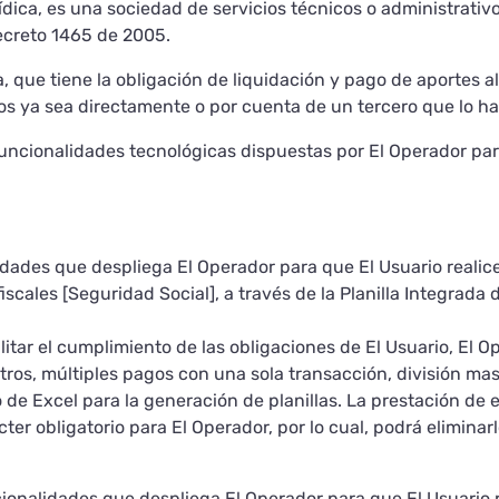
dica, es una sociedad de servicios técnicos o administrativos
ecreto 1465 de 2005.
ca, que tiene la obligación de liquidación y pago de aportes 
ros ya sea directamente o por cuenta de un tercero que lo ha
uncionalidades tecnológicas dispuestas por El Operador para
dades que despliega El Operador para que El Usuario realice 
scales [Seguridad Social], a través de la Planilla Integrada 
litar el cumplimiento de las obligaciones de El Usuario, El O
tros, múltiples pagos con una sola transacción, división mas
de Excel para la generación de planillas. La prestación de 
er obligatorio para El Operador, por lo cual, podrá eliminarl
ionalidades que despliega El Operador para que El Usuario re