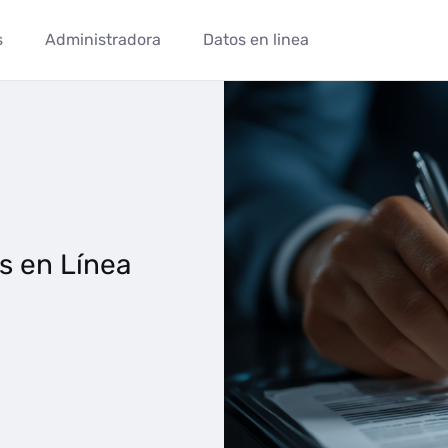
s
Administradora
Datos en linea
s en Línea S.A - Aportes en Lí
s en Línea