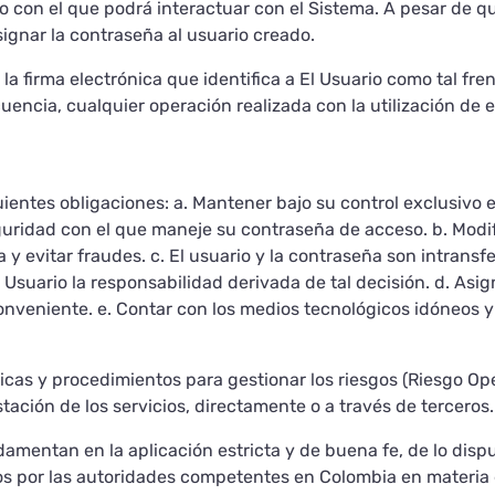
rio con el que podrá interactuar con el Sistema. A pesar de q
signar la contraseña al usuario creado.
la firma electrónica que identifica a El Usuario como tal fre
cuencia, cualquier operación realizada con la utilización d
iguientes obligaciones: a. Mantener bajo su control exclusivo 
eguridad con el que maneje su contraseña de acceso. b. Modi
y evitar fraudes. c. El usuario y la contraseña son intransfer
 Usuario la responsabilidad derivada de tal decisión. d. Asign
nveniente. e. Contar con los medios tecnológicos idóneos y n
icas y procedimientos para gestionar los riesgos (Riesgo Ope
tación de los servicios, directamente o a través de terceros.
amentan en la aplicación estricta y de buena fe, de lo dispu
dos por las autoridades competentes en Colombia en materia 