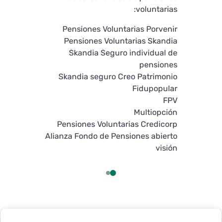
 estén completos.
voluntarias:
 dato o no cumple
ormato, no podrás
Pensiones Voluntarias Porvenir
inuar con el pago.
Pensiones Voluntarias Skandia
Skandia Seguro individual de
es los campos y
pensiones
otón “AvalPay”, se
Skandia seguro Creo Patrimonio
 validación de los
Fidupopular
se habilitarán los
FPV
ndientes al “Tipo
Multiopción
 “Banco” para que
Pensiones Voluntarias Credicorp
ar con el proceso
Alianza Fondo de Pensiones abierto
de pago.
visión