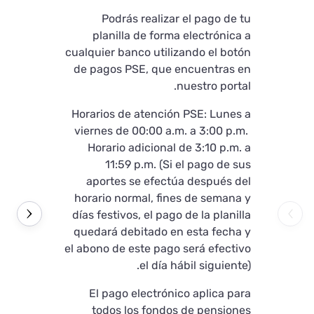
izar el pago de tu
Podrás realizar el pago de tu
s de la pasarela de
planilla de forma electrónica a
pagos “PayLine”:
cualquier banco utilizando el botón
de pagos PSE, que encuentras en
o los siguientes
nuestro portal.
campos:
Horarios de atención PSE: Lunes a
icación (si es NIT,
viernes de 00:00 a.m. a 3:00 p.m.
se sin el dígito de
Horario adicional de 3:10 p.m. a
verificación).
11:59 p.m. (Si el pago de sus
• Número de identificación.
aportes se efectúa después del
• Nombre o Razón Social.
horario normal, fines de semana y
• Correo electrónico.
días festivos, el pago de la planilla
• Dirección.
quedará debitado en esta fecha y
• Celular.
el abono de este pago será efectivo
el día hábil siguiente).
 el proveedor de
l Pay", el sistema
El pago electrónico aplica para
 que los datos del
todos los fondos de pensiones