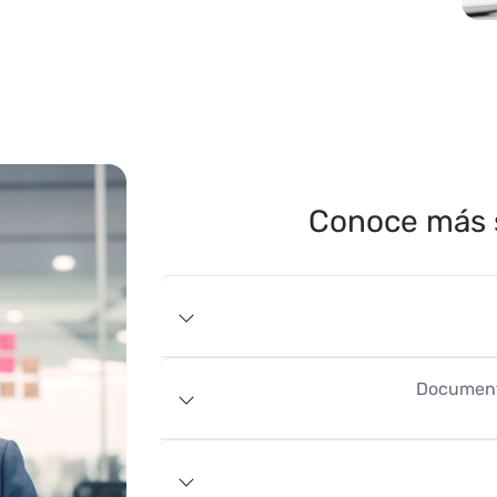
ructivo de pago
y seguir los pasos indicados en nuestro ebook de esta
Conoce más 
podrás habilitarte en la DIAN y en nuestra plataforma
carga E-Book
Document
ión debes diligenciar nuestro archivo de Excel como lo
indicamos en el vídeo.