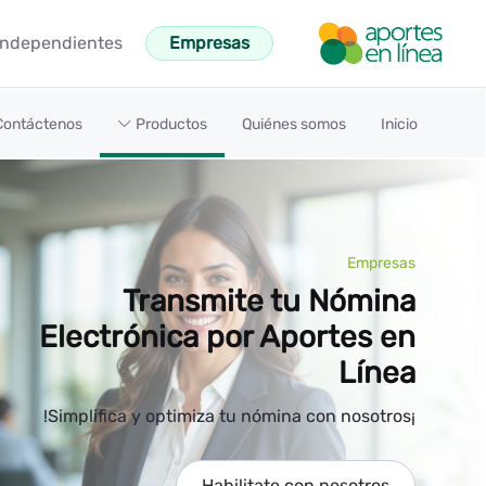
تخطي إلى المحتوى الرئيسي
Independientes
Empresas
electrónica - Aportes en Líne
Contáctenos
Productos
Quiénes somos
Inicio
Empresas
Transmite tu Nómina
Electrónica por Aportes en
Línea
¡Simplifica y optimiza tu nómina con nosotros!
Habilitate con nosotros