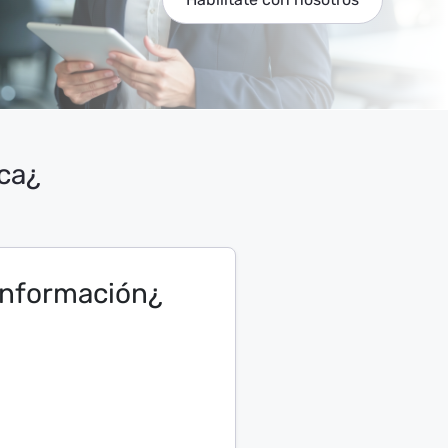
¿No eres usuario de nómina electrónica?
¿Necesitas más información?