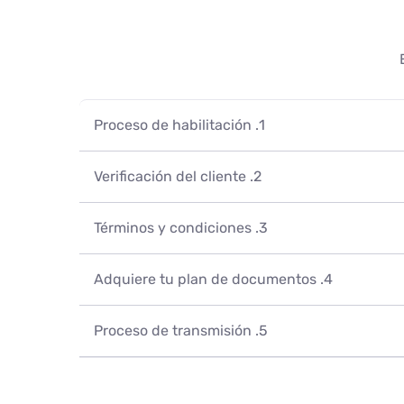
1. Proceso de habilitación
2. Verificación del cliente
3. Términos y condiciones
Una vez finalices los pasos mencionados en 
estado Aprobado, deberás diligenciar
4. Adquiere tu plan de documentos
Electrónica y adjuntar los documentos soport
Acepta los términos y condiciones de nuestro
dar clic en finalizar te informaremos la apr
5. Proceso de transmisión
Si tu estado fue aprobado co
Términ
aportesenlinea.com y realiza la compra de
Listad
esta etapa podrás inicia