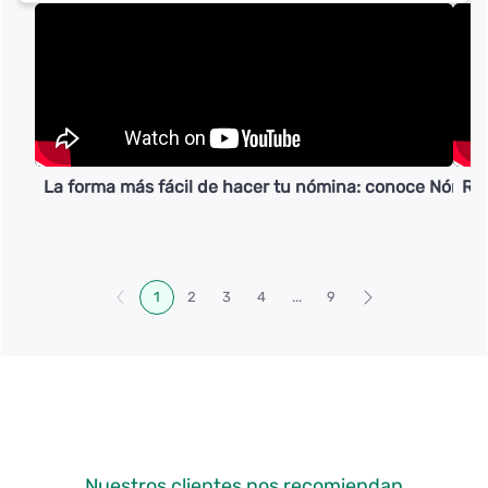
La forma más fácil de hacer tu nómina: conoce Nómin
Reg
1
2
3
4
...
9
Nuestros clientes nos recomiendan