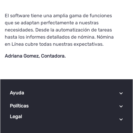
El software tiene una amplia gama de funciones
que se adaptan perfectamente a nuestras
necesidades. Desde la automatización de tareas
hasta los informes detallados de nómina. Nómina
en Línea cubre todas nuestras expectativas.
Adriana Gomez, Contadora.
Ayuda
Centro de ayuda
Políticas
Preguntas frecuentes
Legal
Políticas de cookies
Contáctenos - Registre solicitudes
Protección de datos
Línea ética