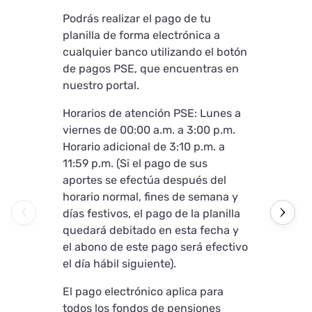
Podrás realizar el pago de tu
Podrás reali
planilla de forma electrónica a
planilla a t
cualquier banco utilizando el botón
pagos “PayL
de pagos PSE, que encuentras en
1. Completa
nuestro portal.
campos:
Horarios de atención PSE: Lunes a
• Tipo de ide
viernes de 00:00 a.m. a 3:00 p.m.
por favor in
Horario adicional de 3:10 p.m. a
verificación)
11:59 p.m. (Si el pago de sus
• Número de 
aportes se efectúa después del
• Nombre o 
horario normal, fines de semana y
• Correo ele
días festivos, el pago de la planilla
• Dirección.
quedará debitado en esta fecha y
• Celular.
el abono de este pago será efectivo
el día hábil siguiente).
2. Seleccio
pago "Aval P
El pago electrónico aplica para
verificará q
todos los fondos de pensiones