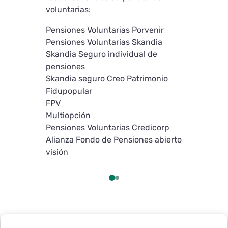
pagador est
voluntarias:
• Si falta a
Pensiones Voluntarias Porvenir
con el form
Pensiones Voluntarias Skandia
continuar c
Skandia Seguro individual de
3. Una vez 
pensiones
hagas clic e
Skandia seguro Creo Patrimonio
realizará un
Fidupopular
datos. Luego
FPV
campos corr
Multiopción
de cliente”
Pensiones Voluntarias Credicorp
puedas cont
Alianza Fondo de Pensiones abierto
de pago.
visión