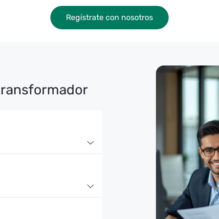
Regístrate con nosotros
transformador
onsabilidad en cada
nstruye con coherencia,
on los que nos
ar metas, superando
 en una oportunidad para