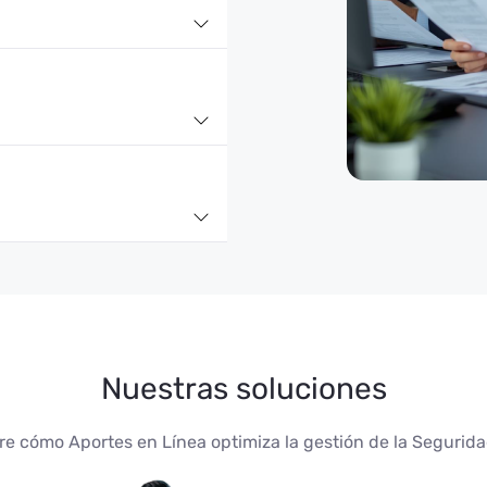
as con las necesidades
 Nos adaptamos al cambio
capacidades y generar un
dad.
 conocimientos,
canzar metas comunes.
as y al entorno para
bles. Conectamos con las
radores y terceros en
Nuestras soluciones
e cómo Aportes en Línea optimiza la gestión de la Segurida