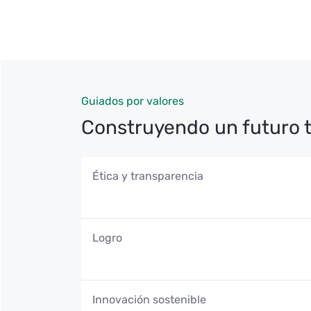
Guiados por valores
Construyendo un futuro 
Ética y transparencia
Actuamos con integridad, claridad y resp
Logro
decisión. Creemos que la confianza se co
apertura y respeto por todos los actores c
relacionamos.
Lideramos con determinación para alcanz
Innovación sostenible
expectativas y convirtiendo cada desafío