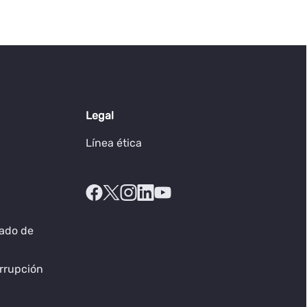
Legal
Línea ética
rado de
orrupción