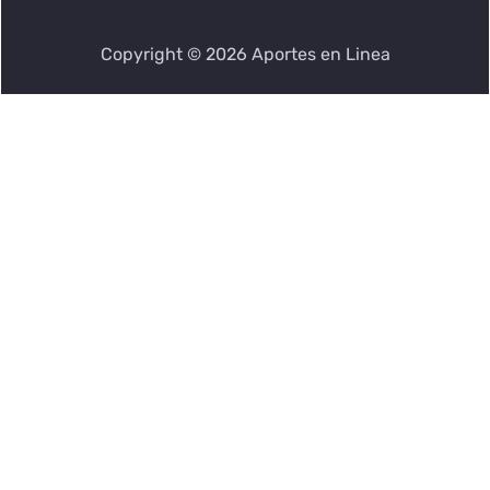
Política del Sistema Integrado de Gestión
Novedades y noticias
Política corporativa anticorrupción
Copyright © 2026 Aportes en Linea
Guías y tutoriales
Líneas telefónicas