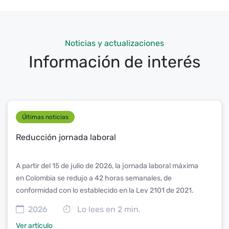
Noticias y actualizaciones
Información de interés
Últimas noticias
Reducción jornada laboral
A partir del 15 de julio de 2026, la jornada laboral máxima
en Colombia se redujo a 42 horas semanales, de
conformidad con lo establecido en la Ley 2101 de 2021.
2026
Lo lees en 2 min.
Es importante destacar que esta reducción no implica una
disminución del salario ni afecta el reconocimiento de las
Ver artículo