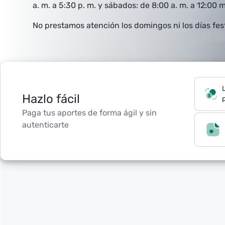
a. m. a 5:30 p. m. y sábados: de 8:00 a. m. a 12:00 m
No prestamos atención los domingos ni los días fes
Hazlo fácil
p
Paga tus aportes de forma ágil y sin
autenticarte