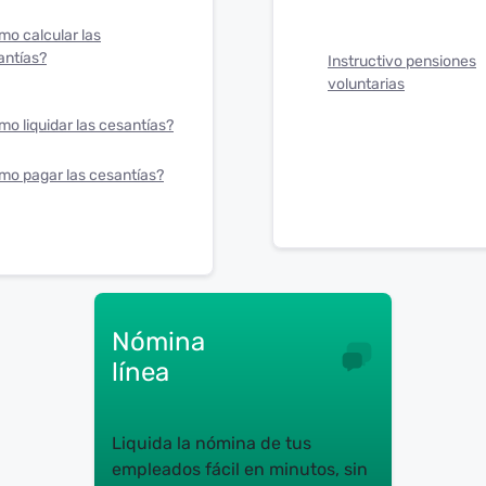
mo calcular las
antías?
Instructivo pensiones
voluntarias
o liquidar las cesantías?
mo pagar las cesantías?
Nómina
línea
Liquida la nómina de tus
empleados fácil en minutos, sin