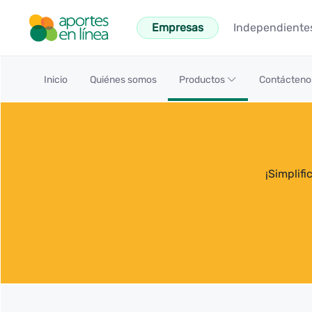
跳转到主内容
Empresas
Independiente
Productos - Aportes en Línea
Inicio
Quiénes somos
Productos
Contácten
¡Simplif