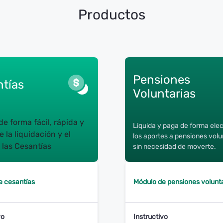
Productos
Pensiones
tías
Voluntarias
e forma fácil, rápida y
Liquida y paga de forma ele
e la liquidación y el
los aportes a pensiones volu
 las Cesantías
sin necesidad de moverte.
e cesantías
Módulo de pensiones volunt
vo
Instructivo