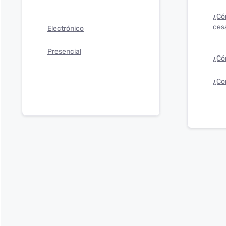
¿Có
ces
Electrónico
Presencial
¿Cóm
¿Co