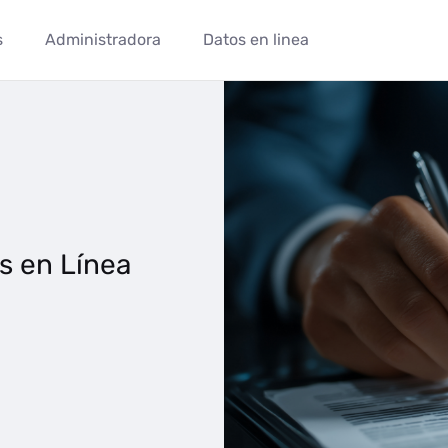
s
Administradora
Datos en linea
s en Línea S.A - Aportes en Lí
s en Línea