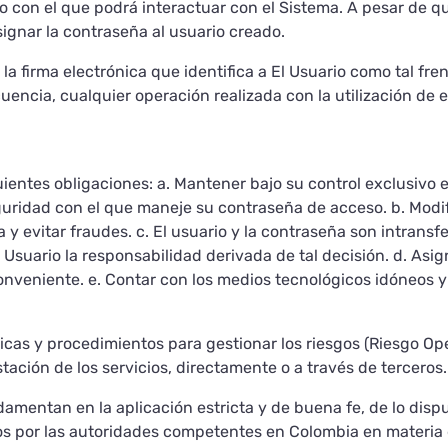
rio con el que podrá interactuar con el Sistema. A pesar de q
signar la contraseña al usuario creado.
la firma electrónica que identifica a El Usuario como tal fre
cuencia, cualquier operación realizada con la utilización d
iguientes obligaciones: a. Mantener bajo su control exclusivo 
eguridad con el que maneje su contraseña de acceso. b. Modi
y evitar fraudes. c. El usuario y la contraseña son intransfer
 Usuario la responsabilidad derivada de tal decisión. d. Asign
nveniente. e. Contar con los medios tecnológicos idóneos y n
icas y procedimientos para gestionar los riesgos (Riesgo Ope
tación de los servicios, directamente o a través de terceros.
amentan en la aplicación estricta y de buena fe, de lo dispu
dos por las autoridades competentes en Colombia en materia 