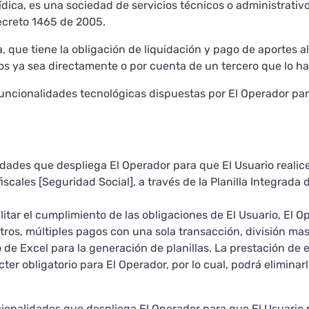
dica, es una sociedad de servicios técnicos o administrativos
ecreto 1465 de 2005.
ca, que tiene la obligación de liquidación y pago de aportes 
ros ya sea directamente o por cuenta de un tercero que lo ha
uncionalidades tecnológicas dispuestas por El Operador para
dades que despliega El Operador para que El Usuario realice 
scales [Seguridad Social], a través de la Planilla Integrada 
litar el cumplimiento de las obligaciones de El Usuario, El O
tros, múltiples pagos con una sola transacción, división mas
de Excel para la generación de planillas. La prestación de 
er obligatorio para El Operador, por lo cual, podrá eliminarl
ionalidades que despliega El Operador para que El Usuario re