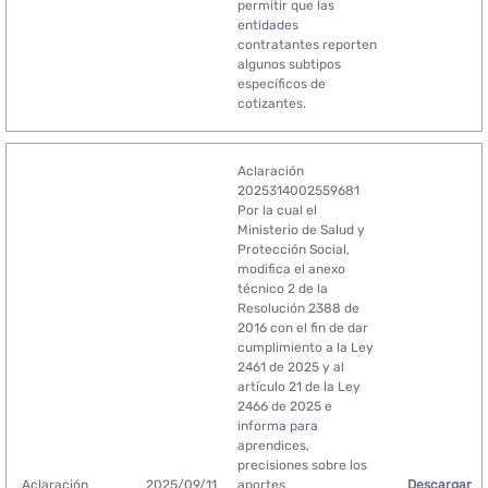
permitir que las
entidades
contratantes reporten
algunos subtipos
específicos de
cotizantes.
Aclaración
2025314002559681
Por la cual el
Ministerio de Salud y
Protección Social,
modifica el anexo
técnico 2 de la
Resolución 2388 de
2016 con el fin de dar
cumplimiento a la Ley
2461 de 2025 y al
artículo 21 de la Ley
2466 de 2025 e
informa para
aprendices,
precisiones sobre los
Aclaración
2025/09/11
aportes
Descargar