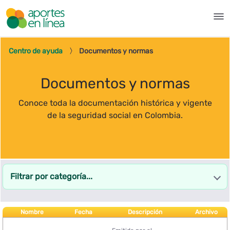
Pular para o Conteúdo principal
Documentos y Normas - Aport
Centro de ayuda
Documentos y normas
Documentos y normas
Conoce toda la documentación histórica y vigente
de la seguridad social en Colombia.
Filtrar por categoría...
Aclaraciones
Nombre
Fecha
Descripción
Archivo