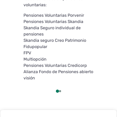
pagador est
voluntarias:
• Si falta a
Pensiones Voluntarias Porvenir
con el form
Pensiones Voluntarias Skandia
continuar c
Skandia Seguro individual de
3. Una vez 
pensiones
hagas clic e
Skandia seguro Creo Patrimonio
realizará un
Fidupopular
datos. Luego
FPV
campos corr
Multiopción
de cliente”
Pensiones Voluntarias Credicorp
puedas cont
Alianza Fondo de Pensiones abierto
de pago.
visión