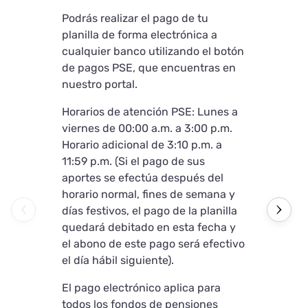
Podrás realizar el pago de tu
Podrás reali
planilla de forma electrónica a
planilla a t
cualquier banco utilizando el botón
pagos “PayL
de pagos PSE, que encuentras en
1. Completa
nuestro portal.
campos:
Horarios de atención PSE: Lunes a
• Tipo de ide
viernes de 00:00 a.m. a 3:00 p.m.
por favor in
Horario adicional de 3:10 p.m. a
verificación)
11:59 p.m. (Si el pago de sus
• Número de 
aportes se efectúa después del
• Nombre o 
horario normal, fines de semana y
• Correo ele
días festivos, el pago de la planilla
• Dirección.
quedará debitado en esta fecha y
• Celular.
el abono de este pago será efectivo
el día hábil siguiente).
2. Seleccio
pago "Aval P
El pago electrónico aplica para
verificará q
todos los fondos de pensiones