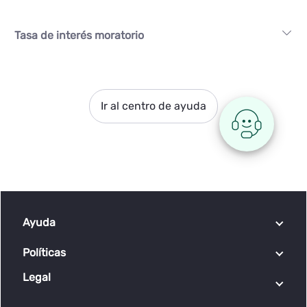
Tasa de interés moratorio
Ir al centro de ayuda
Ayuda
Centro de ayuda
Políticas
Preguntas frecuentes
Legal
Políticas de cookies
Contáctenos - Registre solicitudes
Protección de datos